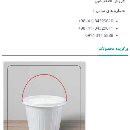
فروش اقدام کنین.
شماره های تماس :
34329610 (41) 98+
34329611 (41) 98+
5888 314 0914
برگزیده محصولات