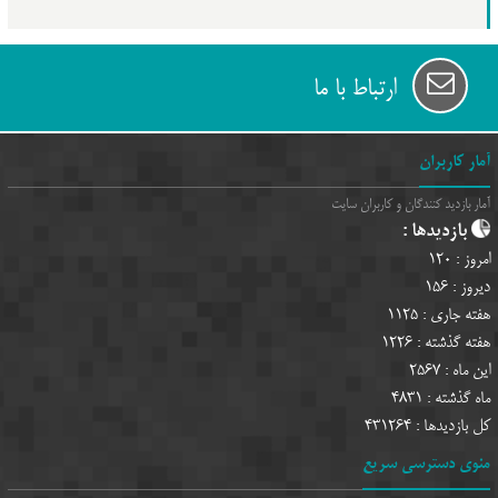
ارتباط با ما
آمار کاربران
آمار بازدید کنندگان و کاربران سایت
بازدیدها :
امروز :
120
دیروز :
156
هفته جاری :
1125
هفته گذشته :
1226
این ماه :
2567
ماه گذشته :
4831
کل بازدیدها :
431264
منوی دسترسی سریع