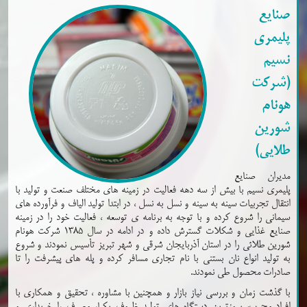
صنایع
پلیمری
نسیم
(شرکت
هونام
شورین
طلایی)
مدیران صنایع
پلیمری نسیم با بیش از سه دهه فعالیت در زمینه های مختلف صنعت و تولید با
انتقال تجربیات سینه به سینه و نسل به نسل ، در ابتدا تولید الیاف و فرآورده های
سیمانی را شروع کرده و با توجه به برنامه ی توسعه ، فعالیت خود را در زمینه
صنایع غذایی و شکلات گسترش داده و در ادامه در سال 1385 شرکت هونام
شورین طلائی را در استان آذربایجان شرقی و شهر تبریز تأسیس نمودند و شروع
به تولید انواع نان بستنی با نام تجاری مسافر کرده و پله های پیشرفت را تا
صادرات محصول طی نمودند.
با گذشت زمان و بررسی نیاز بازار و همچنین با مشاوره ، تحقیق و همکاری با
افراد مجرب، بروزترین دستگاه های تولید ظروف یکبار مصرف را خریداری و