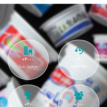
+4000
+30
سابقه فعالیت
مترمربع زیربنا
+30
+100