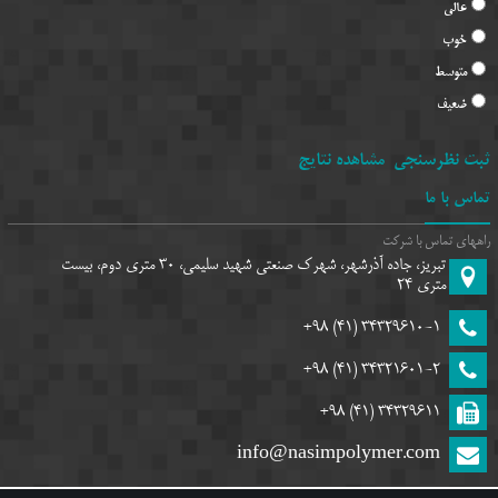
الی
وب
توسط
عیف
 نظرسنجی
مشاهده نتایج
 با ما
ی تماس با شرکت
تبریز، جاده آذرشهر، شهرک صنعتی شهید سلیمی، 30 متری دوم، بیست
متری 24
(41) 98+
34329610-1
(41) 98+
34321601-2
(41) 98+
34329611
info@nasimpolymer.com