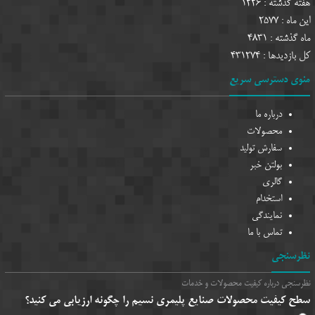
 گذشته :
1226
اه :
2577
ذشته :
4831
زدیدها :
431274
ی دسترسی سریع
درباره ما
محصولات
سفارش تولید
بولتن خبر
گالری
استخدام
نمایندگی
تماس با ما
سنجی
جی درباره کیفیت محصولات و خدمات
کیفیت محصولات صنایع پلیمری نسیم را چگونه ارزیابی می کنید؟