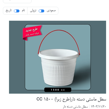
صعودی
نزولی
نام
تاریخ
 ماستی دسته دار(طرح زبرا) 1500 cc
1403/11
|
سطل ماستی دسته دار