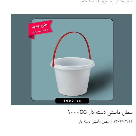
ماستی (طرح زبرا) 1500 cc
 ماستی دسته دار 1000cc
1403/03
|
سطل ماستی دسته دار