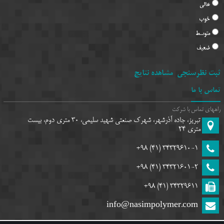
عالی
خوب
متوسط
ضعیف
ثبت نظرسنجی
مشاهده نتایج
تماس با ما
راههای تماس با شرکت
تبریز، جاده آذرشهر، شهرک صنعتی شهید سلیمی، 30 متری دوم، بیست
متری 24
(41) 98+
34329610-1
(41) 98+
34321601-2
(41) 98+
34329611
info@nasimpolymer.com