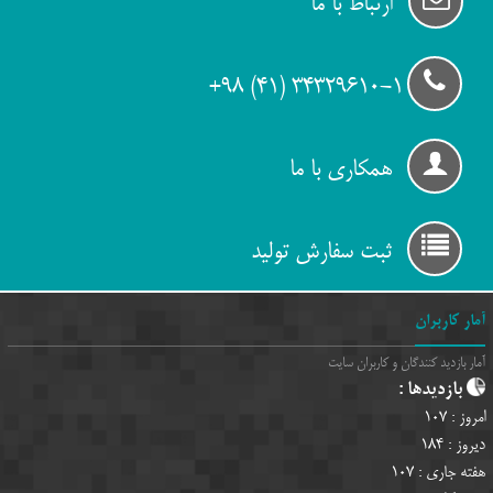
ارتباط با ما
34329610-1 (۴۱) ۹۸+
همکاری با ما
ثبت سفارش تولید
آمار کاربران
آمار بازدید کنندگان و کاربران سایت
بازدیدها :
امروز :
107
دیروز :
184
هفته جاری :
107