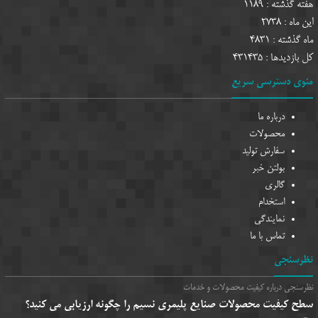
هفته گذشته :
1189
این ماه :
2738
ماه گذشته :
4831
کل بازدیدها :
431435
منوی دسترسی سریع
درباره ما
محصولات
سفارش تولید
بولتن خبر
گالری
استخدام
نمایندگی
تماس با ما
نظرسنجی
نظرسنجی درباره کیفیت محصولات و خدمات
سطح کیفیت محصولات صنایع پلیمری نسیم را چگونه ارزیابی می کنید؟