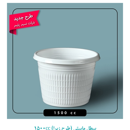
سطل ماستی (طرح زبرا) ۱۵۰۰cc