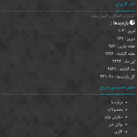
آمار کاربران
آمار بازدید کنندگان و کاربران سایت
بازدیدها :
امروز :
103
دیروز :
167
هفته جاری :
952
هفته گذشته :
1226
این ماه :
2394
ماه گذشته :
4831
کل بازدیدها :
431091
منوی دسترسی سریع
درباره ما
محصولات
سفارش تولید
بولتن خبر
گالری