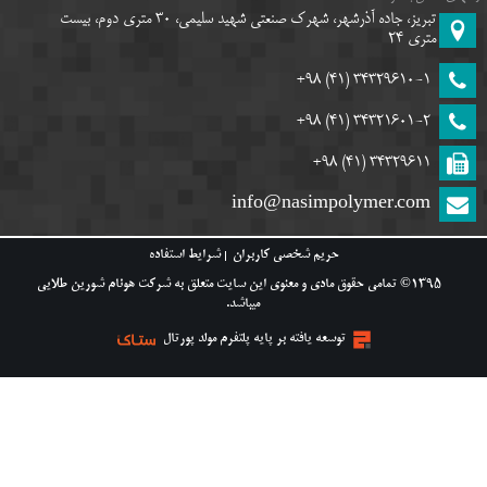
تبریز، جاده آذرشهر، شهرک صنعتی شهید سلیمی، 30 متری دوم، بیست
متری 24
(41) 98+
34329610-1
(41) 98+
34321601-2
(41) 98+
34329611
info@nasimpolymer.com
حريم شخصي كاربران
شرایط استفاده
1395© تمامی حقوق مادی و معنوی این سایت متعلق به شرکت هونام شورین طلایی
میباشد.
توسعه یافته بر پایه پلتفرم مولد پورتال