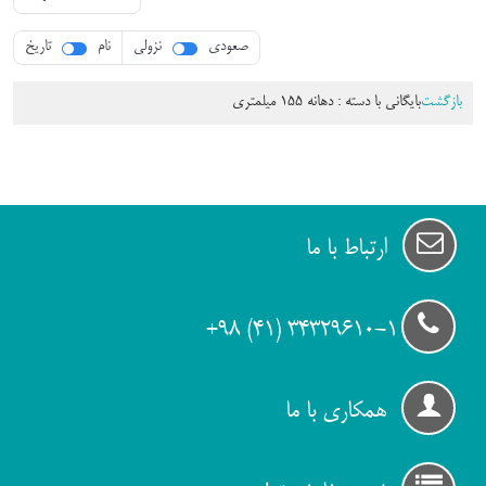
صعودی
نزولی
نام
تاریخ
زگشت
بایگانی با دسته :
دهانه 155 میلمتری
ارتباط با ما
34329610-1 (۴۱) ۹۸+
همکاری با ما